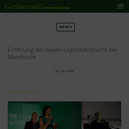
Unsere 
Skip
to
main
Close
content
Menu
NEWS
Eröffnung des neuen Logistikzentrums bei
Mainfrucht
30. Juni 2026
MAINFRUCHT