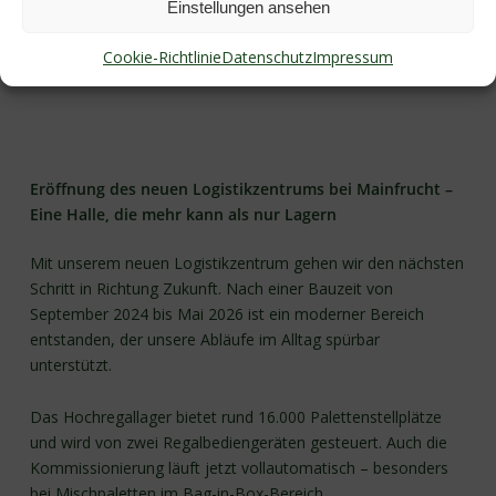
Einstellungen ansehen
Cookie-Richtlinie
Datenschutz
Impressum
Eröffnung des neuen Logistikzentrums bei Mainfrucht –
Eine Halle, die mehr kann als nur Lagern
Mit unserem neuen Logistikzentrum gehen wir den nächsten
Schritt in Richtung Zukunft. Nach einer Bauzeit von
September 2024 bis Mai 2026 ist ein moderner Bereich
entstanden, der unsere Abläufe im Alltag spürbar
unterstützt.
Das Hochregallager bietet rund 16.000 Palettenstellplätze
und wird von zwei Regalbediengeräten gesteuert. Auch die
Kommissionierung läuft jetzt vollautomatisch – besonders
bei Mischpaletten im Bag-in-Box-Bereich.