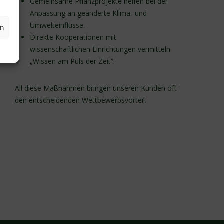
Gemeinsame Pflanzprojekte helfen bei der
Anpassung an geänderte Klima- und
Umwelteinflüsse.
en
Direkte Kooperationen mit
wissenschaftlichen Einrichtungen vermitteln
„Wissen am Puls der Zeit“.
All diese Maßnahmen bringen unseren Kunden oft
den entscheidenden Wettbewerbsvorteil.