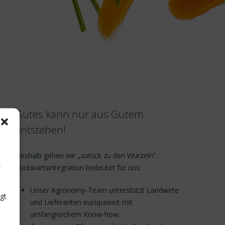
Gutes kann nur aus Gutem
entstehen!
Deshalb gehen wir „zurück zu den Wurzeln“.
,
Rückwärtsintegration bedeutet für uns:
Unser Agronomy-Team unterstützt Landwirte
gt
und Lieferanten europaweit mit
umfangreichem Know-how.