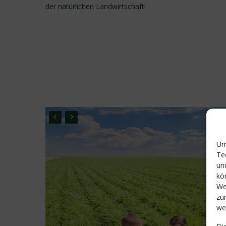
der natürlichen Landwirtschaft!
Um
Te
un
kö
We
zu
we