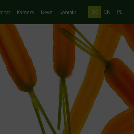
DE
EN
PL
lität
Karriere
News
Kontakt