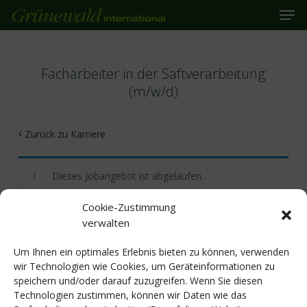
Unsere 
Skip
to
main
Close
content
Menu
Facharbeiter in der Saftverarbeitung
(m/w/d)
Zurück zu Karriere
Dieses Jobangebot ist abgelaufen.
Cookie-Zustimmung
verwalten
Um Ihnen ein optimales Erlebnis bieten zu können, verwenden
wir Technologien wie Cookies, um Geräteinformationen zu
speichern und/oder darauf zuzugreifen. Wenn Sie diesen
Weitere Informationen
Technologien zustimmen, können wir Daten wie das