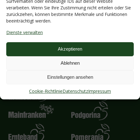
Surfverhalten oder eindeutige IDs auf dieser Website
Impressum
verarbeiten. Wenn Sie Ihre Zustimmung nicht erteilen oder Sie
Datenschutz
zurückziehen, können bestimmte Merkmale und Funktionen
AGB
beeinträchtigt werden.
Compliance
Dienste verwalten
Akzeptieren
Ablehnen
Unsere Unternehmensgruppe
Einstellungen ansehen
Cookie-Richtlinie
Datenschutz
Impressum