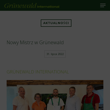
Men
Skip
to
main
Close
content
Menu
AKTUALNOŚCI
Nowy Mistrz w Grünewald
31. lipca 2022
GRÜNEWALD INTERNATIONAL