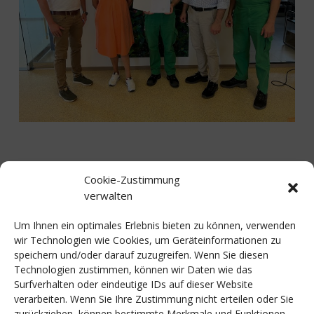
Cookie-Zustimmung
verwalten
Gratulujemy naszemu Koledze,
Panu Michaelowi
Um Ihnen ein optimales Erlebnis bieten zu können, verwenden
wir Technologien wie Cookies, um Geräteinformationen zu
Kaltenbacher
uzyskania dyplomu Mistrza w branży soków
speichern und/oder darauf zuzugreifen. Wenn Sie diesen
owocowych i napojów.
Technologien zustimmen, können wir Daten wie das
Surfverhalten oder eindeutige IDs auf dieser Website
W ciągu ostatnich dwóch lat Pan Kaltenbacher ukończył
verarbeiten. Wenn Sie Ihre Zustimmung nicht erteilen oder Sie
szkolenie na Mistrza przemysłowego w IHK w Koblenz.
zurückziehen, können bestimmte Merkmale und Funktionen