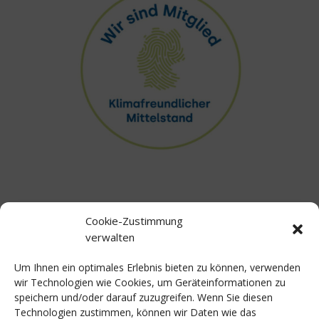
Cookie-Zustimmung
verwalten
Będąc członkiem inicjatywy VEA – „Przedsiębiorstwo
Um Ihnen ein optimales Erlebnis bieten zu können, verwenden
przyjazne dla klimatu”, jako międzynarodowa grupa firm
wir Technologien wie Cookies, um Geräteinformationen zu
bierzemy na siebie dodatkową odpowiedzialność społeczną
speichern und/oder darauf zuzugreifen. Wenn Sie diesen
i korporacyjną za ochronę klimatu i dajemy dobry przykład.
Technologien zustimmen, können wir Daten wie das
Naszym założeniem jest bardziej efektywne wykorzystanie