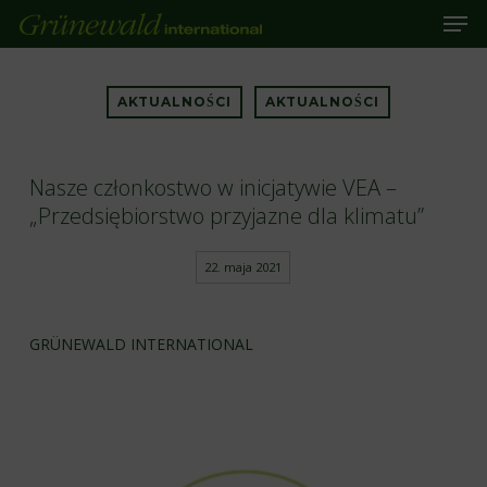
Men
Skip
to
main
Close
content
Menu
AKTUALNOŚCI
AKTUALNOŚCI
Nasze członkostwo w inicjatywie VEA –
„Przedsiębiorstwo przyjazne dla klimatu”
22. maja 2021
GRÜNEWALD INTERNATIONAL