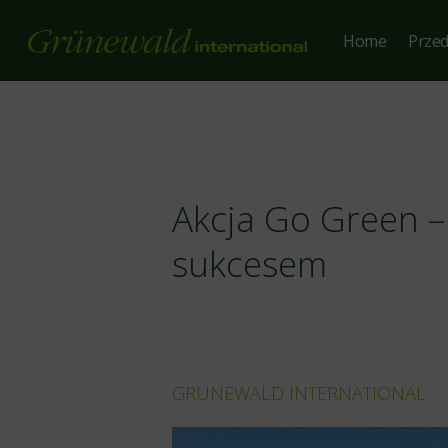
Skip
to
Home
Przed
main
content
Akcja Go Green –
sukcesem
GRÜNEWALD INTERNATIONAL