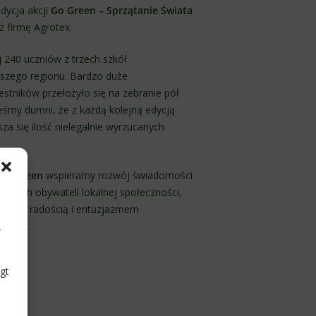
dycja akcji
Go Green – Sprzątanie Świata
z firmę Agrotex.
j 240 uczniów z trzech szkół
szego regionu. Bardzo duże
stników przełożyło się na zebranie pół
eśmy dumni, że z każdą kolejną edycją
za się ilość nielegalnie wyrzucanych
Go Green
wspieramy rozwój świadomości
dszych obywateli lokalnej społeczności,
romną radością i entuzjazmem
,
 akcji.
gt