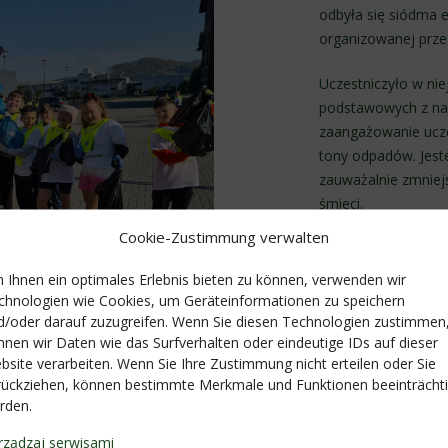
odbyła się siódma e
organizowanej prze
Uczestniczyło w nie
podstawowych z na
zaangażowanie ucze
tony odpadów. Jest
zauważalnie zmniejs
śmieci.
Cookie-Zustimmung verwalten
Dzięki programowi
ekologicznej najmło
 Ihnen ein optimales Erlebnis bieten zu können, verwenden wir
którzy zawsze z og
chnologien wie Cookies, um Geräteinformationen zu speichern
d/oder darauf zuzugreifen. Wenn Sie diesen Technologien zustimmen
uczestniczą w naszej
nnen wir Daten wie das Surfverhalten oder eindeutige IDs auf dieser
bsite verarbeiten. Wenn Sie Ihre Zustimmung nicht erteilen oder Sie
rückziehen, können bestimmte Merkmale und Funktionen beeinträchti
rden.
rządzaj serwisami