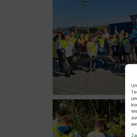
Um
Te
un
kö
We
zu
we
Za